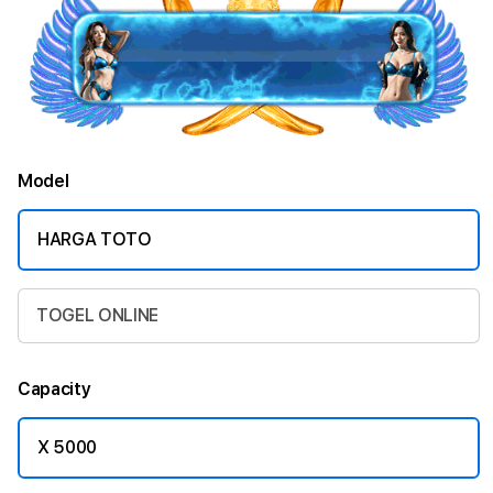
Model
HARGA TOTO
TOGEL ONLINE
Capacity
X 5000