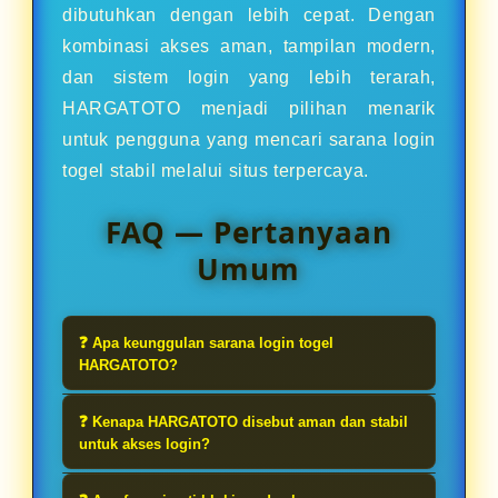
dibutuhkan dengan lebih cepat. Dengan
kombinasi akses aman, tampilan modern,
dan sistem login yang lebih terarah,
HARGATOTO menjadi pilihan menarik
untuk pengguna yang mencari sarana login
togel stabil melalui situs terpercaya.
FAQ — Pertanyaan
Umum
❓ Apa keunggulan sarana login togel
HARGATOTO?
Sarana login togel HARGATOTO
❓ Kenapa HARGATOTO disebut aman dan stabil
dibuat untuk memudahkan
untuk akses login?
pengguna masuk ke halaman utama
HARGATOTO disebut aman dan stabil