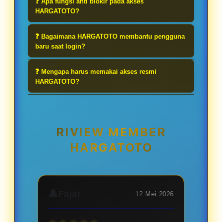
dengan alur yang lebih jelas,
❓ Apa fungsi anti blokir pada akses
karena menyediakan jalur masuk
HARGATOTO?
tampilan ringan, dan akses yang
yang tertata, mudah dikenali, serta
nyaman digunakan. Dengan sistem
Fitur anti blokir pada akses
dirancang agar pengguna langsung
❓ Bagaimana HARGATOTO membantu pengguna
yang stabil, pengguna bisa membuka
HARGATOTO membantu pengguna
baru saat login?
menuju halaman yang sesuai. Akses
halaman login tanpa harus melewati
tetap bisa membuka halaman saat
yang lebih rapi membantu pengguna
HARGATOTO membantu pengguna
langkah yang rumit.
akses utama sedang mengalami
❓ Mengapa harus memakai akses resmi
menghindari tautan tidak jelas dan
baru melalui susunan halaman yang
HARGATOTO?
hambatan. Jalur ini menjadi pilihan
membuat proses login terasa lebih
sederhana, informasi yang mudah
cadangan agar proses masuk tetap
Akses resmi HARGATOTO penting
tenang.
dibaca, dan menu login yang tidak
berjalan lebih praktis tanpa harus
digunakan agar pengguna masuk
sulit ditemukan. Dengan tampilan
mencari link lain secara acak.
melalui jalur yang benar, stabil, dan
RIVIEW MEMBER
seperti ini, pengguna bisa
lebih terarah. Dengan memakai
HARGATOTO
memahami alur masuk sejak awal
akses resmi, pengalaman login togel
tanpa merasa bingung.
terasa lebih nyaman, aman, dan
relevan sebagai bagian dari situs
👤
Fajar
12 Mei 2026
terpercaya.