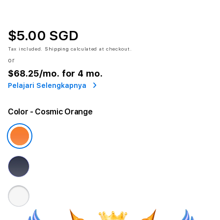
$5.00 SGD
Tax included.
Shipping
calculated at checkout.
or
$68.25
/mo. for 4 mo.
Pelajari Selengkapnya
Color
- Cosmic Orange