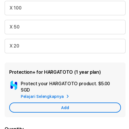
X 100
X 50
X 20
Protection+ for HARGATOTO (1 year plan)
Protect your HARGATOTO product.
$5.00
Ad
SGD
App
Pelajari Selengkapnya
Car
Add