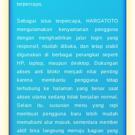
terpercaya.
Sebagai situs terpercaya, HARGATOTO
mengutamakan kenyamanan pengguna
dengan menghadirkan jalur login yang
responsif, mudah dibuka, dan tetap stabil
digunakan di berbagai perangkat seperti
HP, laptop, maupun desktop. Dukungan
akses anti blokir menjadi nilai penting
karena membantu pengguna tetap
terhubung ke halaman yang benar saat
akses utama sedang tidak berjalan normal.
Selain itu, susunan menu yang rapi
membuat pengguna baru lebih mudah
memahami alur masuk, sementara member
aktif bisa langsung menuju bagian yang