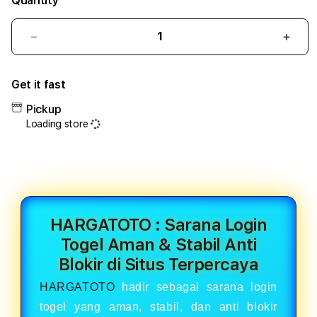
Quantity
Decrease
Incr
quantity
quant
for
for
Get it fast
HARGATOTO
HAR
:
:
Pickup
Sarana
Sara
Loading store
Login
Logi
Togel
Toge
Aman
Ama
&
&
Stabil
Stabi
Anti
Anti
Blokir
Bloki
HARGATOTO : Sarana Login
di
di
Togel Aman & Stabil Anti
Situs
Situs
Blokir di Situs Terpercaya
Terpercaya
Terp
HARGATOTO
hadir sebagai sarana login
togel yang aman, stabil, dan anti blokir