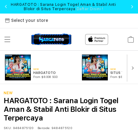
HARGATOTO : Sarana Login Togel Aman & Stabil Anti
HA
Blokir di Situs Terpercaya
Daftar Disini !
Select your store
Cart
NEW
NEW
HARGATOTO
SITUS TOGEL
From $8.008 SGD
From $889.99 SGD
NEW
HARGATOTO : Sarana Login Togel
Aman & Stabil Anti Blokir di Situs
Terpercaya
SKU:
9484875120
Barcode:
9484875120