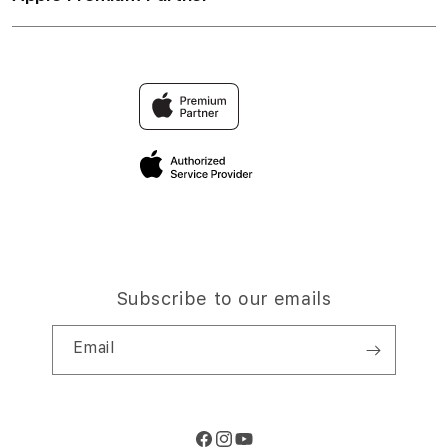
Returns & Exchanges
Financing Options
SITUS TOGEL
Find an iStudio near you
Contact Us
Trade-in
LINK RESMI
Why Shop at iStudio
FAQ
Traveller’s Reservation
Elush Corporate Website
Privacy Policy
Site Terms of Use
Subscribe to our emails
Email